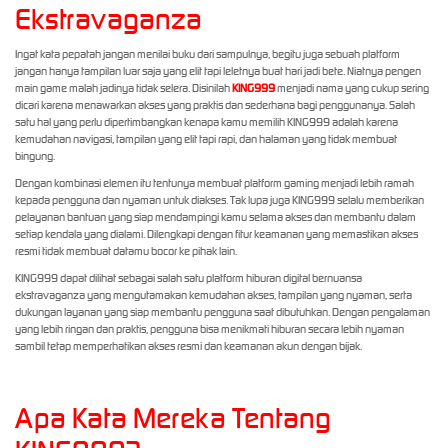
Ekstravaganza
Ingat kata pepatah jangan menilai buku dari sampulnya, begitu juga sebuah platform
jangan hanya tampilan luar saja yang elit tapi leletnya buat hari jadi bete. Niatnya pengen
main game malah jadinya tidak selera. Disinilah
KING999
menjadi nama yang cukup sering
dicari karena menawarkan akses yang praktis dan sederhana bagi penggunanya. Salah
satu hal yang perlu dipertimbangkan kenapa kamu memilih KING999 adalah karena
kemudahan navigasi, tampilan yang elit tapi rapi, dan halaman yang tidak membuat
bingung.
Dengan kombinasi elemen itu tentunya membuat platform gaming menjadi lebih ramah
kepada pengguna dan nyaman untuk diakses. Tak lupa juga KING999 selalu memberikan
pelayanan bantuan yang siap mendampingi kamu selama akses dan membantu dalam
setiap kendala yang dialami. Dilengkapi dengan fitur keamanan yang memastikan akses
resmi tidak membuat datamu bocor ke pihak lain.
KING999 dapat dilihat sebagai salah satu platform hiburan digital bernuansa
ekstravaganza yang mengutamakan kemudahan akses, tampilan yang nyaman, serta
dukungan layanan yang siap membantu pengguna saat dibutuhkan. Dengan pengalaman
yang lebih ringan dan praktis, pengguna bisa menikmati hiburan secara lebih nyaman
sambil tetap memperhatikan akses resmi dan keamanan akun dengan bijak.
Apa Kata Mereka Tentang