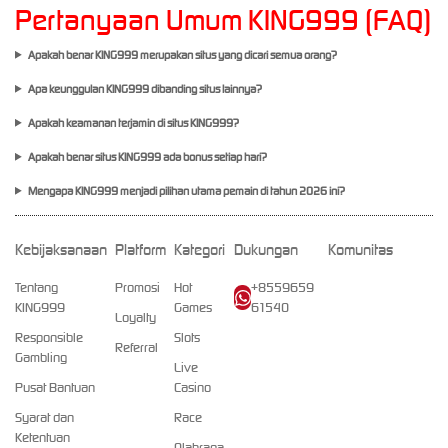
Pertanyaan Umum KING999 (FAQ)
Apakah benar KING999 merupakan situs yang dicari semua orang?
Apa keunggulan KING999 dibanding situs lainnya?
Apakah keamanan terjamin di situs KING999?
Apakah benar situs KING999 ada bonus setiap hari?
Mengapa KING999 menjadi pilihan utama pemain di tahun 2026 ini?
Kebijaksanaan
Platform
Kategori
Dukungan
Komunitas
Tentang
Promosi
Hot
+8559659
KING999
Games
61540
Loyalty
Responsible
Slots
Referral
Gambling
Live
Pusat Bantuan
Casino
Syarat dan
Race
Ketentuan
Olahraga