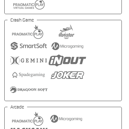
Crash Game
Arcade