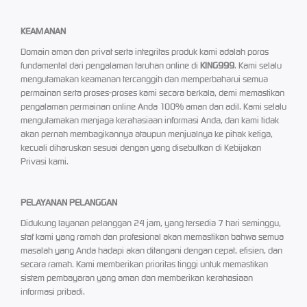
KEAMANAN
Domain aman dan privat serta integritas produk kami adalah poros
fundamental dari pengalaman taruhan online di
KING999
. Kami selalu
mengutamakan keamanan tercanggih dan memperbaharui semua
permainan serta proses-proses kami secara berkala, demi memastikan
pengalaman permainan online Anda 100% aman dan adil. Kami selalu
mengutamakan menjaga kerahasiaan informasi Anda, dan kami tidak
akan pernah membagikannya ataupun menjualnya ke pihak ketiga,
kecuali diharuskan sesuai dengan yang disebutkan di Kebijakan
Privasi kami.
PELAYANAN PELANGGAN
Didukung layanan pelanggan 24 jam, yang tersedia 7 hari seminggu,
staf kami yang ramah dan profesional akan memastikan bahwa semua
masalah yang Anda hadapi akan ditangani dengan cepat, efisien, dan
secara ramah. Kami memberikan prioritas tinggi untuk memastikan
sistem pembayaran yang aman dan memberikan kerahasiaan
informasi pribadi.