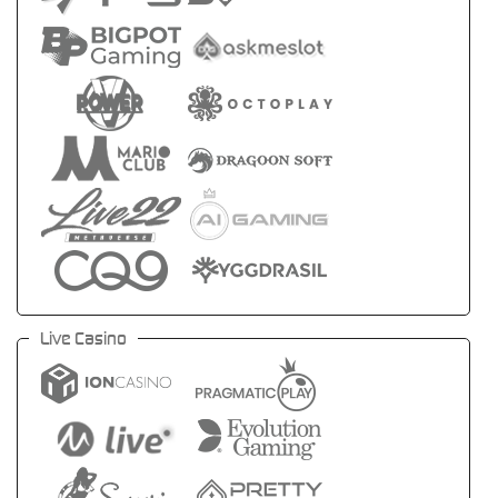
Live Casino