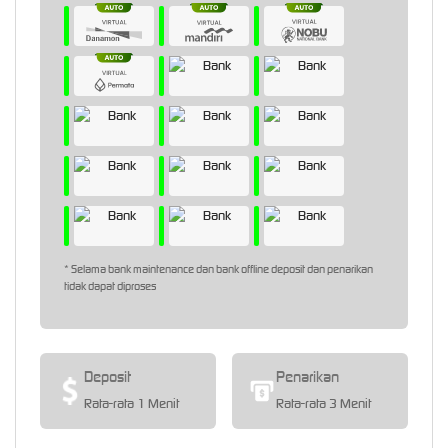
* Selama bank maintenance dan bank offline deposit dan penarikan
tidak dapat diproses
Deposit
Penarikan
Rata-rata 1 Menit
Rata-rata 3 Menit