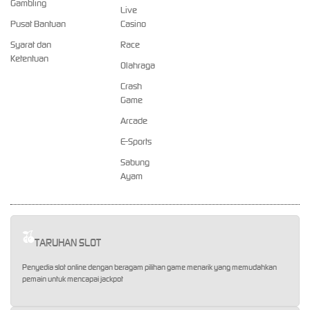
Gambling
Live
Pusat Bantuan
Casino
Syarat dan
Race
Ketentuan
Olahraga
Crash
Game
Arcade
E-Sports
Sabung
Ayam
TARUHAN SLOT
Penyedia slot online dengan beragam pilihan game menarik yang memudahkan
pemain untuk mencapai jackpot