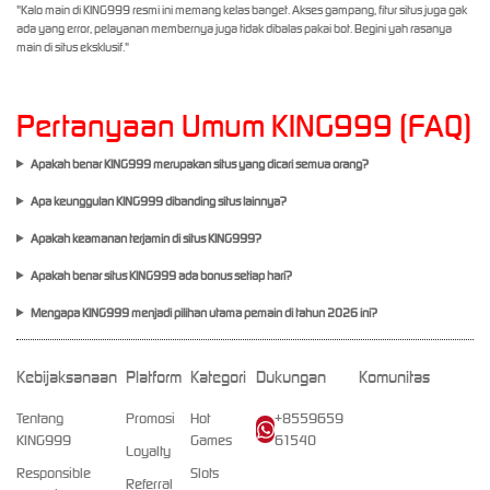
"Kalo main di KING999 resmi ini memang kelas banget. Akses gampang, fitur situs juga gak
ada yang error, pelayanan membernya juga tidak dibalas pakai bot. Begini yah rasanya
main di situs eksklusif."
Pertanyaan Umum KING999 (FAQ)
Apakah benar KING999 merupakan situs yang dicari semua orang?
Apa keunggulan KING999 dibanding situs lainnya?
Apakah keamanan terjamin di situs KING999?
Apakah benar situs KING999 ada bonus setiap hari?
Mengapa KING999 menjadi pilihan utama pemain di tahun 2026 ini?
Kebijaksanaan
Platform
Kategori
Dukungan
Komunitas
Tentang
Promosi
Hot
+8559659
KING999
Games
61540
Loyalty
Responsible
Slots
Referral