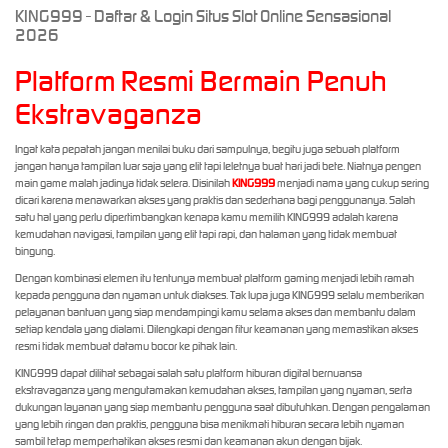
KING999 - Daftar & Login Situs Slot Online Sensasional
2026
Platform Resmi Bermain Penuh
Ekstravaganza
Ingat kata pepatah jangan menilai buku dari sampulnya, begitu juga sebuah platform
jangan hanya tampilan luar saja yang elit tapi leletnya buat hari jadi bete. Niatnya pengen
main game malah jadinya tidak selera. Disinilah
KING999
menjadi nama yang cukup sering
dicari karena menawarkan akses yang praktis dan sederhana bagi penggunanya. Salah
satu hal yang perlu dipertimbangkan kenapa kamu memilih KING999 adalah karena
kemudahan navigasi, tampilan yang elit tapi rapi, dan halaman yang tidak membuat
bingung.
Dengan kombinasi elemen itu tentunya membuat platform gaming menjadi lebih ramah
kepada pengguna dan nyaman untuk diakses. Tak lupa juga KING999 selalu memberikan
pelayanan bantuan yang siap mendampingi kamu selama akses dan membantu dalam
setiap kendala yang dialami. Dilengkapi dengan fitur keamanan yang memastikan akses
resmi tidak membuat datamu bocor ke pihak lain.
KING999 dapat dilihat sebagai salah satu platform hiburan digital bernuansa
ekstravaganza yang mengutamakan kemudahan akses, tampilan yang nyaman, serta
dukungan layanan yang siap membantu pengguna saat dibutuhkan. Dengan pengalaman
yang lebih ringan dan praktis, pengguna bisa menikmati hiburan secara lebih nyaman
sambil tetap memperhatikan akses resmi dan keamanan akun dengan bijak.