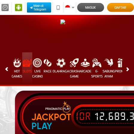
Main di
MASUK
DAFTAR
Telegram
HOT
SLOTS
LIVE
RACE
OLAHRAGA
CRASH
ARCADE
E-
SABUNG
PROMOSI
GAMES
CASINO
GAME
SPORTS
AYAM
IDR
12,689,
JACKPOT
PLAY