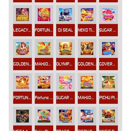
LEGACY OF AZTEC
FORTUNE TRIO
DJ SEAL
NEKO TITAN
SUGAR FRENZY
GOLDEN ISLAND
MAHJONG WAYS 3+
OLYMPUS APOLLO
GOLDEN RHINO
GOVERNMENT DISCO 2
FORTUNE HORSES
Fortune Lion
SUGAR HIGH5
MAHJONG WAYS 3
PICHU PICHU