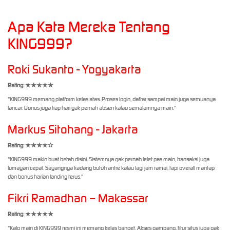
Apa Kata Mereka Tentang
KING999?
Roki Sukanto - Yogyakarta
Rating: ★★★★★
"KING999 memang platform kelas atas. Proses login, daftar sampai main juga semuanya
lancar. Bonus juga tiap hari gak pernah absen kalau semalamnya main."
Markus Sitohang - Jakarta
Rating: ★★★★☆
"KING999 makin buat betah disini. Sistemnya gak pernah lelet pas main, transaksi juga
lumayan cepat. Sayangnya kadang butuh antre kalau lagi jam ramai, tapi overall mantap
dan bonus harian landing terus."
Fikri Ramadhan – Makassar
Rating: ★★★★★
"Kalo main di KING999 resmi ini memang kelas banget. Akses gampang, fitur situs juga gak