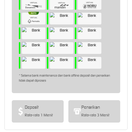
* Selama bank maintenance dan bank offline deposit dan penarikan
tidak dapat diproses
Deposit
Penarikan
Rata-rata 1 Menit
Rata-rata 3 Menit