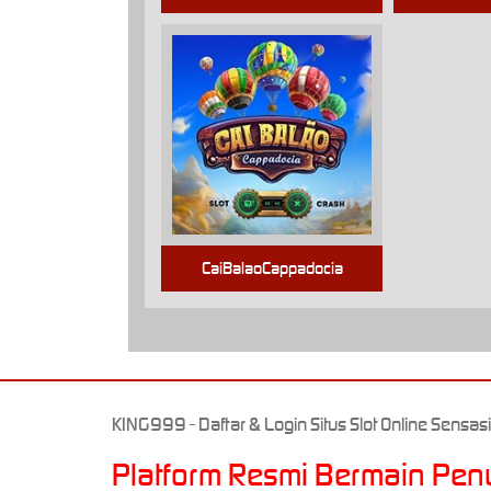
CaiBalaoCappadocia
KING999 - Daftar & Login Situs Slot Online Sensa
Platform Resmi Bermain Pe