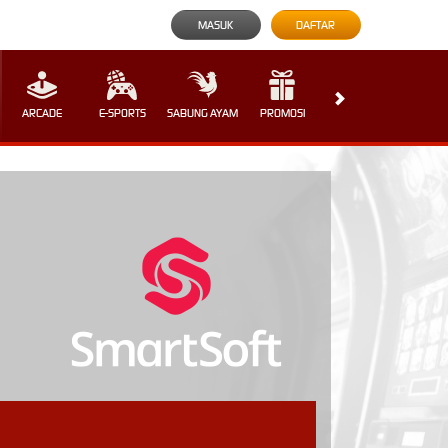
MASUK
DAFTAR
ARCADE
E-SPORTS
SABUNG AYAM
PROMOSI