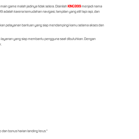
 main game malah jadinya tidak selera. Disinilah
KING999
menjadi nama
adalah karena kemudahan navigasi, tampilan yang elit tapi rapi, dan
rikan pelayanan bantuan yang siap mendampingi kamu selama akses dan
an layanan yang siap membantu pengguna saat dibutuhkan. Dengan
k.
 dan bonus harian landing terus."