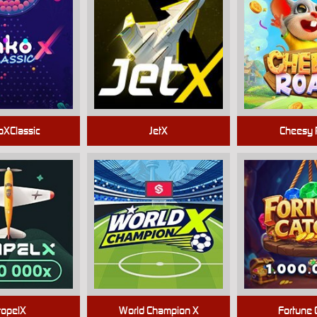
oXClassic
JetX
Cheesy 
ropelX
World Champion X
Fortune 