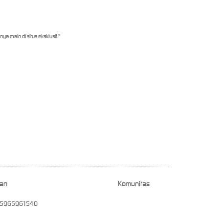
a main di situs eksklusif."
an
Komunitas
5965961540