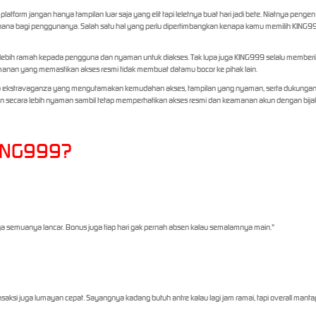
latform jangan hanya tampilan luar saja yang elit tapi leletnya buat hari jadi bete. Niatnya pengen
hana bagi penggunanya. Salah satu hal yang perlu dipertimbangkan kenapa kamu memilih KING999 
 lebih ramah kepada pengguna dan nyaman untuk diakses. Tak lupa juga KING999 selalu membe
manan yang memastikan akses resmi tidak membuat datamu bocor ke pihak lain.
nuansa ekstravaganza yang mengutamakan kemudahan akses, tampilan yang nyaman, serta dukung
an secara lebih nyaman sambil tetap memperhatikan akses resmi dan keamanan akun dengan bija
KING999?
ga semuanya lancar. Bonus juga tiap hari gak pernah absen kalau semalamnya main."
nsaksi juga lumayan cepat. Sayangnya kadang butuh antre kalau lagi jam ramai, tapi overall mantap