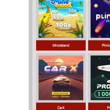
MineIsland
Plink
CarX
P