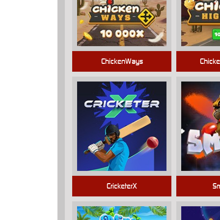
ChickenWays
Chick
CricketerX
S