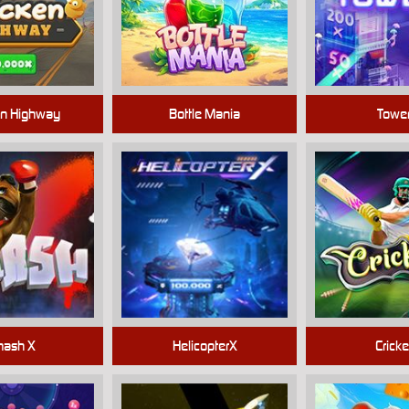
en Highway
Bottle Mania
Towe
mash X
HelicopterX
Crick