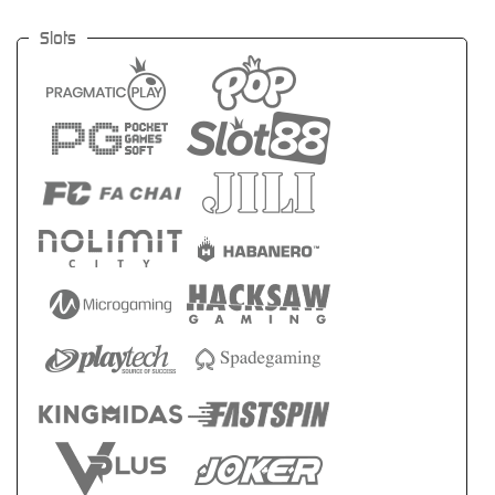
Slots