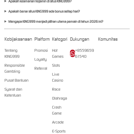
Apakah keamanan terjamin di situs KING999?
Apakah benar situs KING999 ada bonus setiap hari?
Mengapa KING999 menjadi pilihan utama pemain di tahun 2026 ini?
Kebijaksanaan
Platform
Kategori
Dukungan
Komunitas
Tentang
Promosi
Hot
+8559659
KING999
Games
61540
Loyalty
Responsible
Slots
Referral
Gambling
Live
Pusat Bantuan
Casino
Syarat dan
Race
Ketentuan
Olahraga
Crash
Game
Arcade
E-Sports