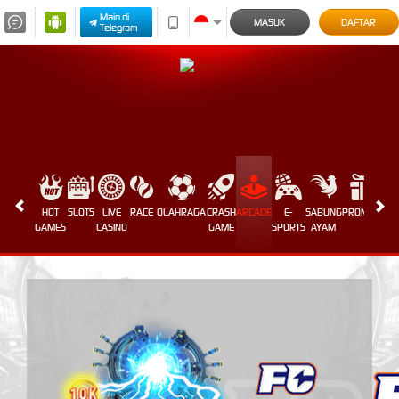
Main di
MASUK
DAFTAR
Telegram
HOT
SLOTS
LIVE
RACE
OLAHRAGA
CRASH
ARCADE
E-
SABUNG
PROMOSI
GAMES
CASINO
GAME
SPORTS
AYAM