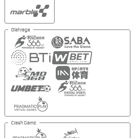
Olahraga
Crash Game