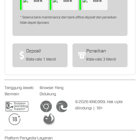
* Selama bank maintenance dan bank offline deposit dan penarikan
tidak dapat diproses
Deposit
Penarikan
Rata-rata 1 Menit
Rata-rata 3 Menit
Tanggung Jawab
Browser Yang
Bermain
Didukung
©2026 KING999. Hak cipta
dilindungi | 18+
Platform Penyedia Layanan