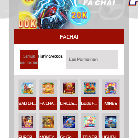
FACHAI
Semua
Fishing
Arcade
permainan
BAO CHUAN FISHING
FA CHAI DOZER
CIRCUS DOZER
Gods Fortune Fishing
MINES
SUPER COLOR GAME
MONEY TREE DOZER
Go Go Rise
TOWER
LIGHTNING BOMB