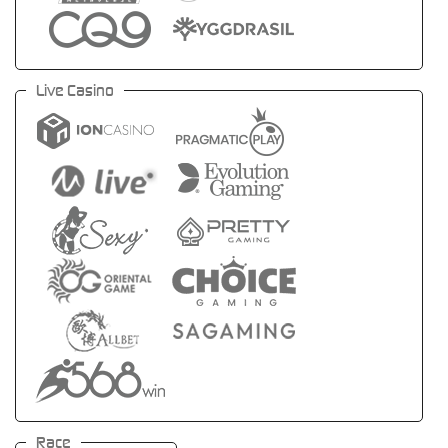
Live Casino
Race