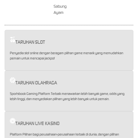
Sabung
Ayam
TARUHAN SLOT
Penyedia slot online dengan beragam pilihan game menarik yang memudahkan
pemain untuk mencapai jackpot
TARUHAN OLAHRAGA
Sportsbook Gaming Platform Terbaik menawarkan lebih banyak game, odds yang
lebih tinggi, dan menyediakan pilihan yang lebih banyak untuk pemain.
TARUHAN LIVE KASINO
Platform Pilihan bagi perusahaan-perusahaan terbaik di dunia, dengan pilihan