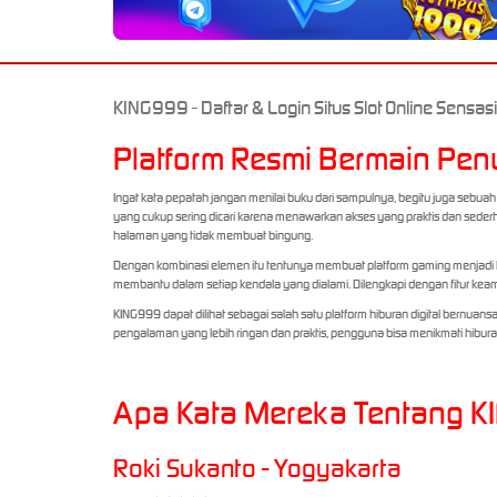
KING999 - Daftar & Login Situs Slot Online Sensa
Platform Resmi Bermain Pe
Ingat kata pepatah jangan menilai buku dari sampulnya, begitu juga sebuah p
yang cukup sering dicari karena menawarkan akses yang praktis dan seder
halaman yang tidak membuat bingung.
Dengan kombinasi elemen itu tentunya membuat platform gaming menjadi
membantu dalam setiap kendala yang dialami. Dilengkapi dengan fitur kea
KING999 dapat dilihat sebagai salah satu platform hiburan digital ber
pengalaman yang lebih ringan dan praktis, pengguna bisa menikmati hibur
Apa Kata Mereka Tentang 
Roki Sukanto - Yogyakarta