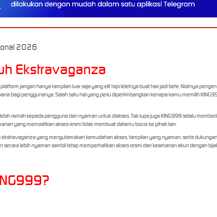
sional 2026
nuh Ekstravaganza
latform jangan hanya tampilan luar saja yang elit tapi leletnya buat hari jadi bete. Niatnya pengen
hana bagi penggunanya. Salah satu hal yang perlu dipertimbangkan kenapa kamu memilih KING999 
 lebih ramah kepada pengguna dan nyaman untuk diakses. Tak lupa juga KING999 selalu membe
manan yang memastikan akses resmi tidak membuat datamu bocor ke pihak lain.
nuansa ekstravaganza yang mengutamakan kemudahan akses, tampilan yang nyaman, serta dukung
an secara lebih nyaman sambil tetap memperhatikan akses resmi dan keamanan akun dengan bija
KING999?