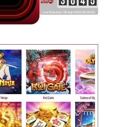
Live Draw Kam, 06-Agt-2026 00.00.00
 Ninja
Koi Gate
Gates of Olympus Roulette