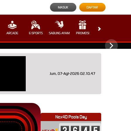
MASUK
DAFTAR
ARCADE
E-SPORTS
SABUNG AYAM
PROMOSI
.59.59.
nyamanan yang
Jum, 07-Agt-2026 02.10.47
elama waktu
ditimbulkan.
Nex4D Pools Day