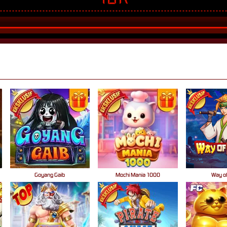
Goyang Gaib
Mochi Mania 1000
Way of